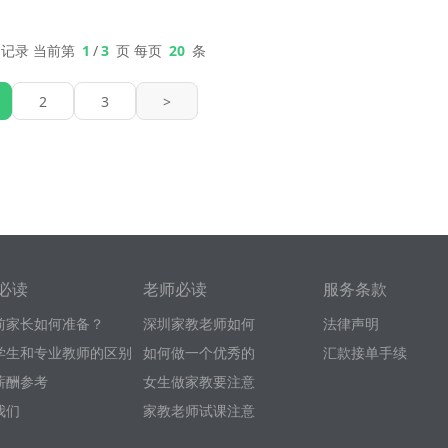
记录 当前第
1
/
3
页 每页
20
条
2
3
>
必读
老师必读
服务条款
前家长如何准备？
深圳家教老师如何
法律声明
学生和专业教师的区别
如何做一个优秀的
汇款接单手续
薪酬参考
女生做家教要注意
我们
家教老师试课注意