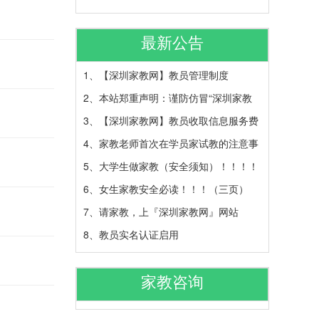
最新公告
1、
【深圳家教网】教员管理制度
2、
本站郑重声明：谨防仿冒“深圳家教
3、
【深圳家教网】教员收取信息服务费
网”
4、
家教老师首次在学员家试教的注意事
收费标准
5、
大学生做家教（安全须知）！！！！
项
6、
女生家教安全必读！！！（三页）
（共三页）
7、
请家教，上『深圳家教网』网站
8、
教员实名认证启用
家教咨询