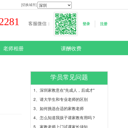
[切换城市]
42281
客服微信：
登录
注册
老师相册
课酬收费
学员常见问题
1、
深圳家教意在"先成人，后成才"
2、
请大学生和专业老师的区别
3、
如何挑选合适的家教老师
4、
怎么知道我孩子请家教有用吗？
5、
家教老师上门试课家长须知