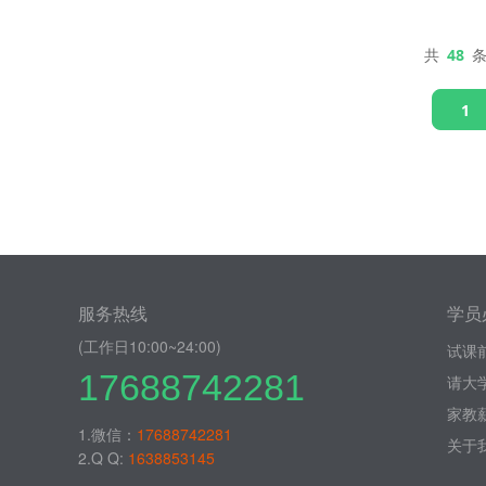
共
48
条
1
服务热线
学员
(工作日10:00~24:00)
试课
17688742281
请大
家教
1.微信：
17688742281
关于
2.Q Q:
1638853145