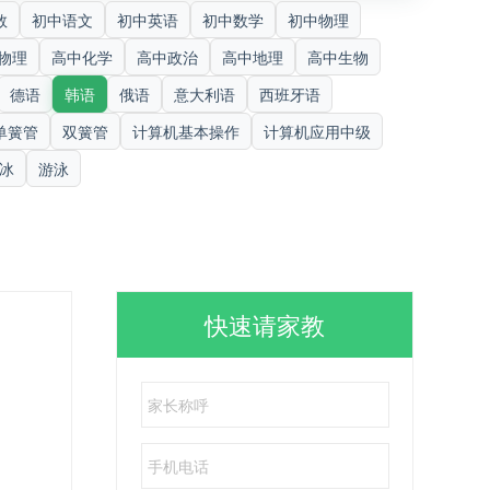
数
初中语文
初中英语
初中数学
初中物理
物理
高中化学
高中政治
高中地理
高中生物
德语
韩语
俄语
意大利语
西班牙语
单簧管
双簧管
计算机基本操作
计算机应用中级
冰
游泳
快速请家教