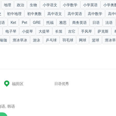
地理
政治
生物
小学语文
小学数学
小学英语
小学奥
史
初中地理
初中奥数
高中语文
高中英语
高中数学
高中
英语
Ket
Pet
GRE
托福
雅思
商务英语
日语
法语
电子琴
小提琴
大提琴
长笛
吉它
手风琴
萨克斯
瑜珈
滑冰旱冰
游泳
乒乓球
羽毛球
网球
篮球
滑冰旱
日语优秀
福田区
语, 韩语