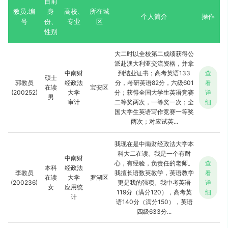
目前
教员.编
身
高校、
所在城
个人简介
操作
号
份、
专业
区
性别
大二时以全校第二成绩获得公
派赴澳大利亚交流资格，并拿
中南财
到结业证书；高考英语133
查
硕士
郭教员
经政法
分，考研英语82分，六级601
看
在读
宝安区
(200252)
大学
分；获得全国大学生英语竞赛
详
男
审计
二等奖两次，一等奖一次；全
细
国大学生英语写作竞赛一等奖
两次；对应试英...
我现在是中南财经政法大学本
科大二在读。我是一个有耐
中南财
心，有经验，负责任的老师。
查
本科
经政法
李教员
我擅长语数英教学，英语教学
看
在读
大学
罗湖区
(200236)
更是我的强项。我中考英语
详
女
应用统
119分（满分120），高考英
细
计
语140分（满分150），英语
四级633分...