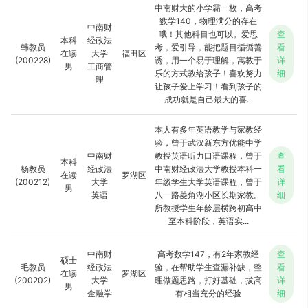
中南财大的小学霸一枚，高考
数学140，物理满分的存在
中南财
哦！其他科目也可以。爱思
查
本科
经政法
韩教员
考，爱引导，能把题目循循善
看
在读
大学
福田区
(200228)
诱，用一个易于理解，寓教于
详
男
工商管
乐的方式教给孩子！喜欢努力
细
理
让孩子爱上学习！看到孩子的
成功就是自己最大的喜...
本人有多年英语教学与家教经
验，曾于武汉新东方优能中学
中南财
教授英语听力口语课程，曾于
查
本科
杨教员
经政法
中南财经政法大学教授本科一
看
在读
罗湖区
(200212)
大学
年级学生大学英语课程，曾于
详
男
英语
八一路菱角湖小区长期家教。
细
所教授学生年龄层横跨初高中
至本科阶段，英语实...
中南财
高考数学147，有2年家教经
查
硕士
毛教员
经政法
验，在帮助学生查漏补缺，整
看
在读
罗湖区
(200202)
大学
理做题思路，打好基础，拔高
详
男
金融学
有相当充分的经验
细