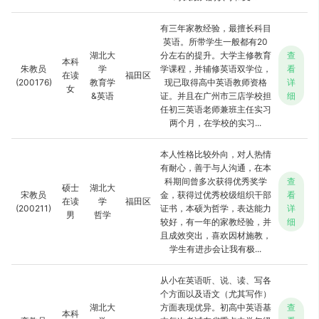
有三年家教经验，最擅长科目
英语。所带学生一般都有20
湖北大
分左右的提升。大学主修教育
查
本科
朱教员
学
学课程，并辅修英语双学位，
看
在读
福田区
(200176)
教育学
现已取得高中英语教师资格
详
女
&英语
证。并且在广州市三店学校担
细
任初三英语老师兼班主任实习
两个月，在学校的实习...
本人性格比较外向，对人热情
有耐心，善于与人沟通，在本
科期间曾多次获得优秀奖学
查
硕士
湖北大
宋教员
金，获得过优秀校级组织干部
看
在读
学
福田区
(200211)
证书，本硕为哲学，表达能力
详
男
哲学
较好，有一年的家教经验，并
细
且成效突出，喜欢因材施教，
学生有进步会让我有极...
从小在英语听、说、读、写各
个方面以及语文（尤其写作）
湖北大
方面表现优异。初高中英语基
查
本科