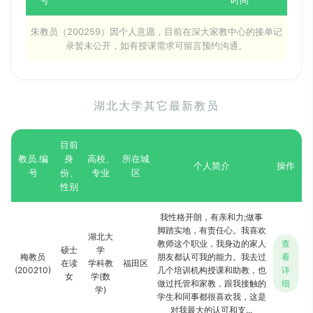
朱教员（200259）因个人意愿，目前在深大家教中心的接单记
录暂未公开，如有授课需求可留言预约沟通。
湖北大学其它最新教员
目前
教员.编
身
高校、
所在城
个人简介
操作
号
份、
专业
区
性别
我性格开朗，有亲和力;做事
脚踏实地，有责任心。我喜欢
湖北大
教师这个职业，我身边的家人
查
硕士
学
梅教员
朋友都认可我的能力。我去过
看
在读
学科教
福田区
(200210)
几个培训机构授课和助教，也
详
女
学(数
做过托管和家教，跟我接触的
细
学)
学生和同事都很喜欢我，这是
对我最大的认可和支...